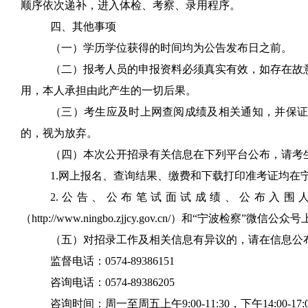
顺序依次递补，进入体检、考察、录用程序。
四、其他事项
（一）学历学位获得的时间均为公告发布日之前。
（二）报考人员的申报资料必须真实有效，如存在故
用，本人承担由此产生的一切后果。
（三）考生应及时上网查阅成绩及相关通知，并保
的，视为放弃。
（四）本次公开招录有关信息在下列平台公布，请考
1
.
网上报名、查询结果、缴费和下载打印准考证均在
2
.
公告、公布笔试面试成绩、公布入围
（
http://www.ningbo.zjjcy.gov.cn/
）和
“
宁波检察
”
微信公众号
（五）对招录工作及相关信息有异议的，请在信息公
监督电话：
0574-89386151
咨询电话：
0574-89386205
咨询时间：周一至周五上午
9:00-11:30
，下午
14:00-17: