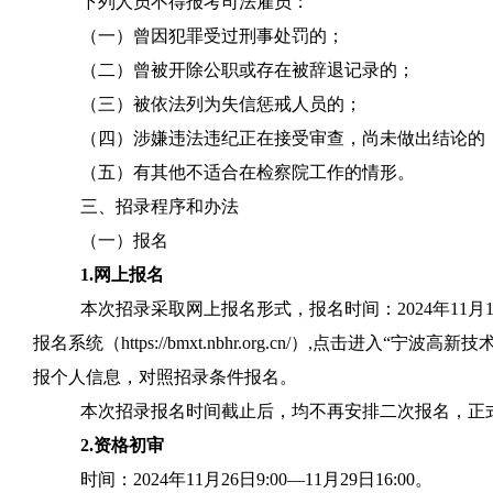
下列人员不得报考司法雇员：
（一）曾因犯罪受过刑事处罚的；
（二）曾被开除公职或存在被辞退记录的；
（三）被依法列为失信惩戒人员
的
；
（四）涉嫌违法违纪正在接受审查，尚未做出结论的
（五）有其他不适合在检察院工作的情形。
三、招录程序和办法
（
一）报名
1.
网上报名
本次招
录
采取网上报名形式，报名时间：
20
24
年
11
月
报名系统
（
https://bmxt
.nb
h
r.
org
.cn
/
）
,
点击进入
“
宁波
高新技
报个人信息，
对照招
录
条件
报名
。
本次招录报名时间截止后，均不再安排二次报名，正
2.
资格初审
时间：
20
24
年
11
月
26
日
9
:00—
11
月
29
日
16:00
。