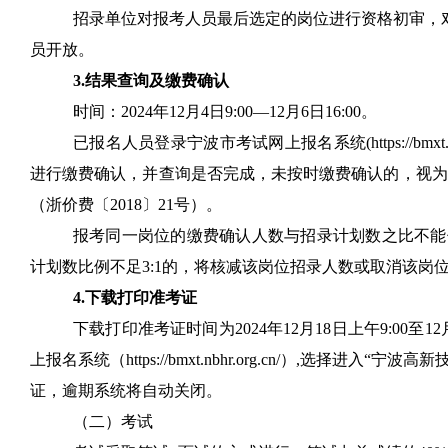
招
录
单位对报考人员最后选定的岗位进行资格初审，
员开放。
3.
结果查询及缴费确认
时间：
20
24
年
12
月
4
日
9:00—
12
月
6
日
1
6
:00
。
已报名人员登录
宁波
市考试网上报名系统
(
https://bmxt
进行缴费确认，并查询是否完成，未按时缴费确认的，视为
（浙价费〔
2018
〕
21
号）。
报考同一岗位的缴费确认人数与招
录
计划数之比不能
计划数比例不足
3
:
1
的，将核减该岗位招
录
人数或取消该岗
4.
下载打印准考证
下载
打印准考证
时间
为
2024
年
12
月
18
日上午
9
:
00
至
12
上报名系统
（
https://bmxt
.nb
h
r.o
rg
.cn
/
）
,
选择进入
“
宁波
高新
证，逾期系统将自动关闭。
（二）考试