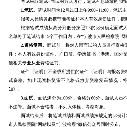
考试采取笔试
+
面试的方式进行，笔试占总成绩的
40%
1.
笔试。
笔试时间为
12
月
21
日上午
9
:
00--11
:
00
，笔试主
报考人员请务必携带准考证和本人有效身份证件，按
根据笔试成绩从高分到低分按照
1:3
的比例确定面试
名单将于笔试结束
15
个工作日内，在
“
宁波市人民检察院
”
网
2.
资格复审。
面试前，将对
入围面试的人员进行
资格
件：本人
有效
身份证
件
、户口簿、学历证书（港澳、国外
他
相关
专业从业资格证书
。
证件（证明）不全或所提供的证件（证明）与报名资
试资格。如出现资格复审不合格或放弃资格复审情况，
知》。
3.
面试。
面试满分为
100
分，合格分
60
分，
面试
人员
不递补。
面试不合格者，不列入体检、考察对象。
面试结束后，将笔试成绩和面试成绩按规定的比例计
市人民检察院
”
网站以及
“
宁波检察
”
微信公众号同时
公布
。