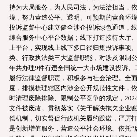
持
为大局服务，为人民司法，为法治担当
，
境，努力营造公平、透明、可预期的营商环
投诉监督中心建立健全涉企投诉绿色通道，
综合服务中心平台数据；线下打造接待大厅
上平台，实现线上线下多口径归集投诉事项
类、行政执法类三大监督职能，对涉及限制
年共
办理
9
件有违全国统一大市场建设投诉
。
履行
法律监督
职责
，积极参与社会治理。
全
度，排摸梳理辖区内涉企公开规范性文件，
时清理废除排除、限制公平竞争的规定，
202
文件被废改
。
贯彻落实《关于解决拖欠企业
偿机制，切实督促行政机关履约践诺，严厉
是创新增值服务，营造公平社会环境。
依托
“