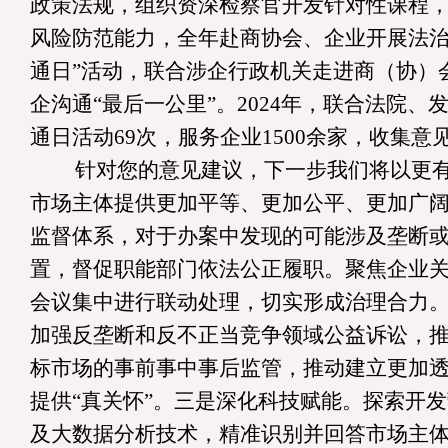
政策法规，组织资深检察官开发针对性课程
风险防范能力
，全年
赴商协会、企业开展法
通日
”
活动，联合涉企行政机关走进商（协）
企沟通
“
最后一公里
”
。
2024
年，联合法院、
通日活动
69
次，服务企业
1500
余家，收集意
针对您的意见建议，下一步我们将
以更
市场主体提供更加平等、更加公平、更加广
监督
体系
，对于办案中发现的可能涉及垄断
置，督促职能部门依法公正履职。聚焦企业
会议集中进行联动处理，切实形成治理合力
加强反垄断和反不正当竞争领域公益诉讼，
标市场的事前事中事后监管，推动建立更加
提供
“
真关怀
”
。
三是深化科技赋能。
探索开发
及大数据分析技术，精准识别并回答市场主