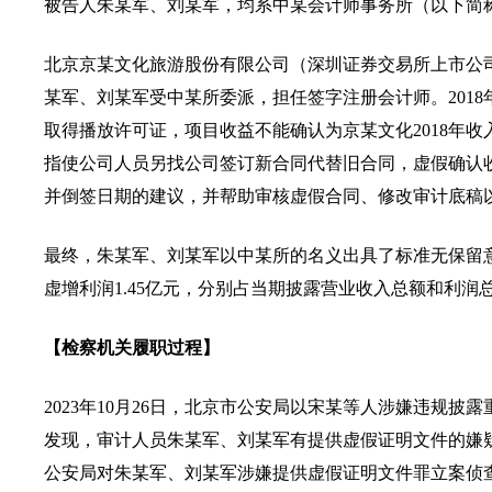
被告人朱某军、刘某军，均系中某会计师事务所（以下简称
北京京某文化旅游股份有限公司（深圳证券交易所上市公司
某军、刘某军受中某所委派，担任签字注册会计师。201
取得播放许可证，项目收益不能确认为京某文化2018年
指使公司人员另找公司签订新合同代替旧合同，虚假确认
并倒签日期的建议，并帮助审核虚假合同、修改审计底稿以
最终，朱某军、刘某军以中某所的名义出具了标准无保留意见
虚增利润1.45亿元，分别占当期披露营业收入总额和利润总额的
【检察机关履职过程】
2023年10月26日，北京市公安局以宋某等人涉嫌违规
发现，审计人员朱某军、刘某军有提供虚假证明文件的嫌疑，
公安局对朱某军、刘某军涉嫌提供虚假证明文件罪立案侦